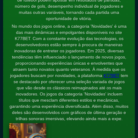
de futebol podem apostar em resultados de partidas,
número de gols, desempenho individual de jogadores e
muitas outras variáveis, tornando cada partida uma
oportunidade de vitória.
No mundo dos jogos online, a categoria 'Novidades' é uma
das mais dinâmicas e empolgantes disponíveis no site
K77BET. Com a constante evolução das tecnologias, os
desenvolvedores estão sempre à procura de maneiras
inovadoras de entreter os jogadores. Em 2025, diversas
tendências têm influenciado o lançamento de novos jogos,
proporcionando experiências únicas e envolventes que
atraem tanto novatos quanto veteranos. À medida que os
jogadores buscam por novidades, a plataforma
K77BET
tem
se destacado por oferecer uma seleção variada de jogos
que vão desde os clássicos reimaginados até os mais
inovadores. Os jogos da categoria 'Novidades' incluem
títulos que mesclam diferentes estilos e mecânicas,
garantindo uma experiência diversificada. Além disso, muitos
deles são desenvolvidos com gráficos de última geração e
trilhas sonoras imersivas, elevando ainda mais a expe.