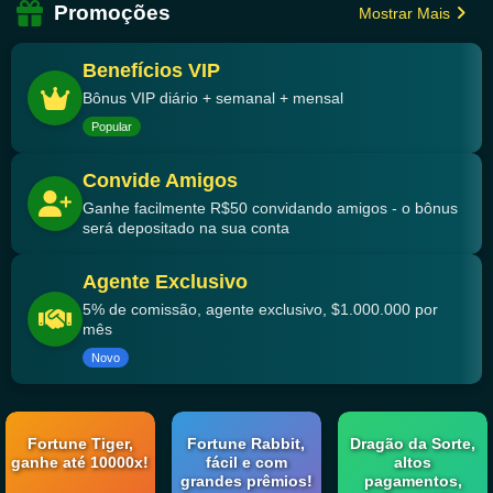
Promoções
Mostrar Mais
Benefícios VIP
Bônus VIP diário + semanal + mensal
Popular
Convide Amigos
Ganhe facilmente R$50 convidando amigos - o bônus
será depositado na sua conta
Agente Exclusivo
5% de comissão, agente exclusivo, $1.000.000 por
mês
Novo
Fortune Tiger,
Fortune Rabbit,
Dragão da Sorte,
ganhe até 10000x!
fácil e com
altos
grandes prêmios!
pagamentos,