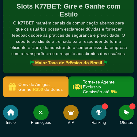
Slots K77BET: Gire e Ganhe com
Estilo
O
K77BET
mantém canais de comunicação abertos para
que os usuários possam esclarecer dúvidas e fornecer
feedback sobre as práticas de segurança e privacidade. O
suporte ao cliente é treinado para responder de forma
eficiente e clara, demonstrando o compromisso da empresa
com a transparência e o respeito aos direitos dos usuários.
Maior Taxa de Prêmios do Brasil
Torne-se Agente
Convide Amigos
Exclusivo
Ganhe
R$50
de Bônus
Comissão até
5%
Início
Promoções
VIP
Ranking
Ofertas