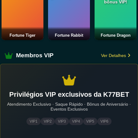
bônus VIP!
Fortune Tiger
Fortune Rabbit
Fortune Dragon
Membros VIP
Ver Detalhes
Privilégios VIP exclusivos da K77BET
Atendimento Exclusivo · Saque Rápido · Bônus de Aniversário ·
Eventos Exclusivos
VIP1
VIP2
VIP3
VIP4
VIP5
VIP6