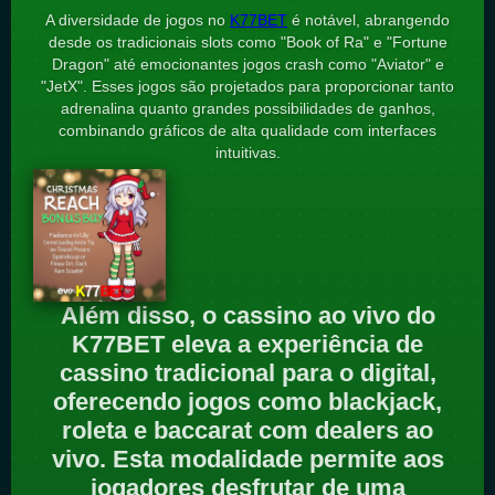
A diversidade de jogos no
K77BET
é notável, abrangendo
desde os tradicionais slots como "Book of Ra" e "Fortune
Dragon" até emocionantes jogos crash como "Aviator" e
"JetX". Esses jogos são projetados para proporcionar tanto
adrenalina quanto grandes possibilidades de ganhos,
combinando gráficos de alta qualidade com interfaces
intuitivas.
Além disso, o cassino ao vivo do
K77BET eleva a experiência de
cassino tradicional para o digital,
oferecendo jogos como blackjack,
roleta e baccarat com dealers ao
vivo. Esta modalidade permite aos
jogadores desfrutar de uma