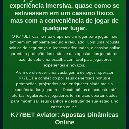
experiência imersiva, quase como se
estivessem em um cassino físico,
mas com a conveniência de jogar de
qualquer lugar.
O K77BET casino não é apenas um lugar para jogar, mas
também um ambiente seguro e regulado. Com uma robusta
política de segurança e licenças adequadas, o cassino online
garante a proteção dos dados e das apostas dos jogadores,
fazendo dele uma escolha confiável para jogadores
experientes e novatos.
Além de oferecer uma vasta gama de jogos, operator
K77BET é conhecido por seus generosos bônus e
promoções, projetados para enriquecer ainda mais a
experiência dos jogadores. Desde bônus de cadastro até
ofertas regulares, os jogadores têm muitas oportunidades
para maximizar seus ganhos e desfrutar de sua estadia no
cassino online.
K77BET Aviator: Apostas Dinâmicas
Online