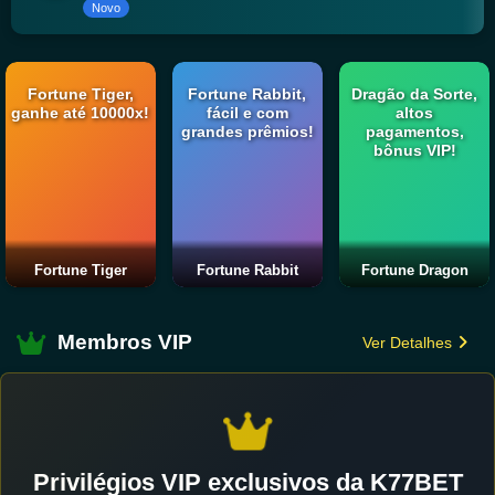
Novo
Fortune Tiger,
Fortune Rabbit,
Dragão da Sorte,
ganhe até 10000x!
fácil e com
altos
grandes prêmios!
pagamentos,
bônus VIP!
Fortune Tiger
Fortune Rabbit
Fortune Dragon
Membros VIP
Ver Detalhes
Privilégios VIP exclusivos da K77BET